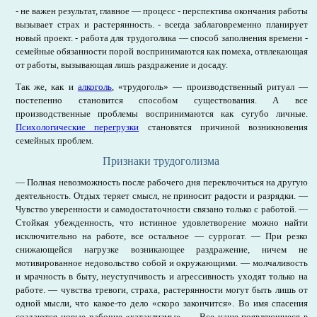
- не важен результат, главное — процесс - перспектива окончания работы
вызывает страх и растерянность. - всегда заблаговременно планирует
новый проект. - работа для трудоголика — способ заполнения времени -
семейные обязанности порой воспринимаются как помеха, отвлекающая
от работы, вызывающая лишь раздражение и досаду.
Так же, как и
алкоголь
, «трудоголь» — производственный ритуал —
постепенно становится способом существования. А все
производственные проблемы воспринимаются как сугубо личные.
Психологические перегрузки
становятся причиной возникновения
семейных проблем.
Признаки трудоголизма
— Полная невозможность после рабочего дня переключиться на другую
деятельность. Отдых теряет смысл, не приносит радости и разрядки. —
Чувство уверенности и самодостаточности связано только с работой. —
Стойкая убежденность, что истинное удовлетворение можно найти
исключительно на работе, все остальное — суррогат. — При резко
снижающейся нагрузке возникающее раздражение, ничем не
мотивированное недовольство собой и окружающими. — молчаливость
и мрачность в быту, неуступчивость и агрессивность уходят только на
работе. — чувства тревоги, страха, растерянности могут быть лишь от
одной мысли, что какое-то дело «скоро закончится». Во имя спасения
создаются новые рабочие «катаклизмы». — Все чаще появляющиеся в