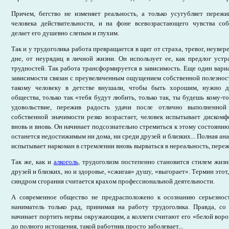
Причем, бегство не изменяет реальность, а только усугубляет пережи
человека действительности, и на фоне всевозрастающего чувства со
делает его душевно слепым и глухим.
Так и у трудоголика работа превращается в щит от страха, тревог, неувер
дне, от неурядиц в личной жизни. Он использует ее, как предлог уст
трудностей. Так работа трансформируется в зависимость. Еще один вар
зависимости связан с преувеличенным ощущением собственной полезнос
такому человеку в детстве внушали, чтобы быть хорошим, нужно де
общества, только так «тебя будут любить, только так, ты будешь кому-
удовольствие, пережив радость удачи после отлично выполненной
собственной значимости резко возрастает, человек испытывает дискомф
вновь и вновь. Он начинает подсознательно стремиться к этому состоянию,
останется недостижимым ни дома, ни среди друзей и близких... Полная ана
испытывает наркоман в стремлении вновь вырваться в нереальность, пер
Так же, как и
алкоголь
, трудоголизм постепенно становится стилем жизн
друзей и близких, но и здоровье, «сжигая» душу, «выгорает». Термин этот
синдром сгорания считается крахом профессиональной деятельности.
А современное общество не предрасположено к осознанию серьезнос
наниматель только рад, принимая на работу трудоголика. Правда, со
начинает портить нервы окружающим, а коллеги считают его «белой ворон
до полного истощения, такой работник просто заболевает...