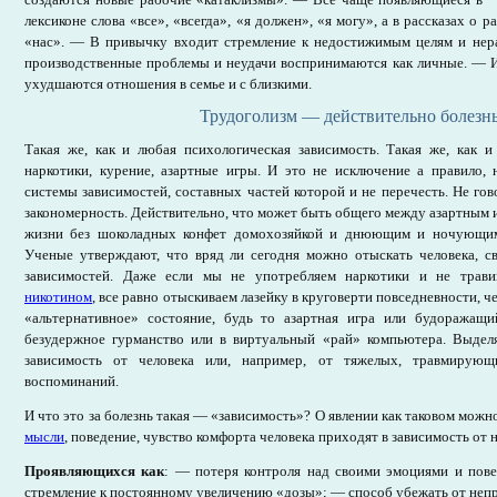
лексиконе слова «все», «всегда», «я должен», «я могу», а в рассказах о
«нас». — В привычку входит стремление к недостижимым целям и не
производственные проблемы и неудачи воспринимаются как личные. — И
ухудшаются отношения в семье и с близкими.
Трудоголизм — действительно болезн
Такая же, как и любая психологическая зависимость. Такая же, как и 
наркотики, курение, азартные игры. И это не исключение а правило, 
системы зависимостей, составных частей которой и не перечесть. Не гов
закономерность. Действительно, что может быть общего между азартным 
жизни без шоколадных конфет домохозяйкой и днюющим и ночующим
Ученые утверждают, что вряд ли сегодня можно отыскать человека, с
зависимостей. Даже если мы не употребляем наркотики и не трави
никотином
, все равно отыскиваем лазейку в круговерти повседневности, ч
«альтернативное» состояние, будь то азартная игра или будоражащ
безудержное гурманство или в виртуальный «рай» компьютера. Выде
зависимость от человека или, например, от тяжелых, травмирующ
воспоминаний.
И что это за болезнь такая — «зависимость»? О явлении как таковом можно
мысли
, поведение, чувство комфорта человека приходят в зависимость от 
Проявляющихся как
: — потеря контроля над своими эмоциями и пов
стремление к постоянному увеличению «дозы»; — способ убежать от непр