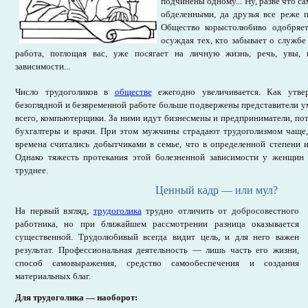
подчинены одному... Ну, разве что с
обделенными, да друзья все реже 
Общество корыстолюбиво одобряет 
осуждая тех, кто забывает о службе
работа, поглощая вас, уже посягает на личную жизнь, речь, увы, 
зависимости...
Число трудоголиков в
обществе
ежегодно увеличивается. Как утве
безоглядной и безвременной работе больше подвержены представители 
всего, компьютерщики. За ними идут бизнесмены и предприниматели, п
бухгалтеры и врачи. При этом мужчины страдают трудоголизмом чаще
времена считались добытчиками в семье, что в определенной степени 
Однако тяжесть протекания этой болезненной зависимости у женщин 
труднее.
Ценный кадр — или мул?
На первый взгляд,
трудоголика
трудно отличить от добросовестного
работника, но при ближайшем рассмотрении разница оказывается
существенной. Трудолюбивый всегда видит цель, и для него важен
результат. Профессиональная деятельность — лишь часть его жизни,
способ самовыражения, средство самообеспечения и создания
материальных благ.
Для трудоголика — наоборот: